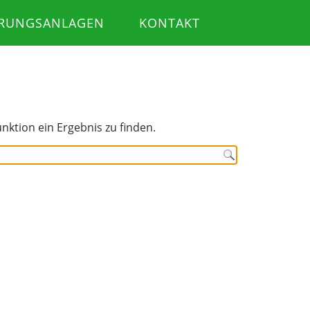
RUNGSANLAGEN
KONTAKT
unktion ein Ergebnis zu finden.
Kundenbewertungen und Erfahrungen zu
Team Oschmann
98%
SEHR GUT
Empfehlungen auf